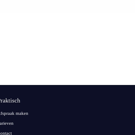
raktisch
fspraak maken
arieven
ontact