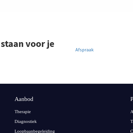
 staan voor je
Afspraak
Aanbod
P
Therapie
A
Diagnostiek
T
Loopbaanbegeleiding
C