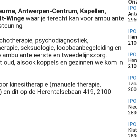
Onz
IPO
eurne, Antwerpen-Centrum, Kapellen,
Ant
elt-Winge
waar je terecht kan voor ambulante
295
steuning.
IPO
Her
sychotherapie, psychodiagnostiek,
210
herapie, seksuologie, loopbaanbegeleiding en
p ambulante eerste en tweedelijnszorg.
IPO
Her
tot oud, alsook koppels en gezinnen welkom in
210
IPO
voor kinesitherapie (manuele therapie,
Tab
200
...) en dit op de Herentalsebaan 419, 2100
IPO
Nie
283
IPO
Klat
283