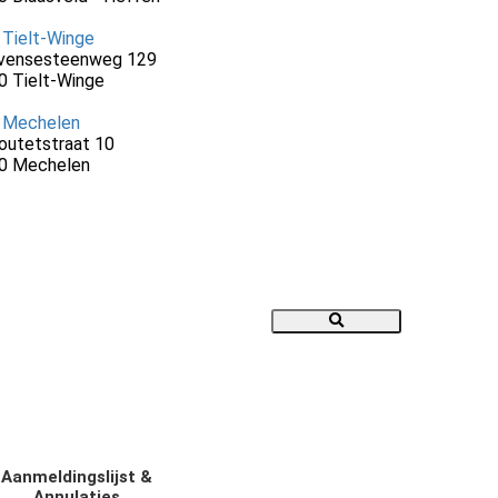
 Tielt-Winge
vensesteenweg 129
0 Tielt-Winge
 Mechelen
outetstraat 10
0 Mechelen
Aanmeldingslijst &
Annulaties