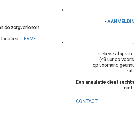
•
AANMELDIN
an de zorgverleners
e locaties:
TEAMS
Gelieve afsprake
(48 uur op voorh
op voorhand geannul
zal
Een annulatie dient rechts
niet
CONTACT