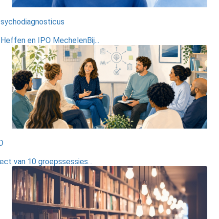
Psychodiagnosticus
Heffen en IPO MechelenBij...
O
ct van 10 groepssessies...