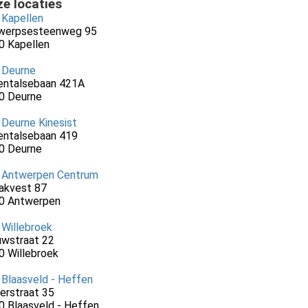
e locaties
 Kapellen
werpsesteenweg 95
0 Kapellen
 Deurne
entalsebaan 421A
0 Deurne
 Deurne Kinesist
entalsebaan 419
0 Deurne
 Antwerpen Centrum
akvest 87
0 Antwerpen
 Willebroek
uwstraat 22
0 Willebroek
 Blaasveld - Heffen
erstraat 35
0 Blaasveld - Heffen