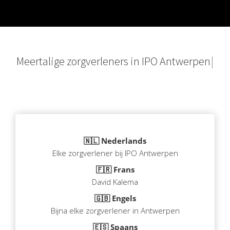
M
e
e
r
t
a
l
i
g
e
z
o
r
g
v
e
r
l
e
n
e
r
s
i
n
I
P
O
A
n
t
w
e
r
p
e
n
🇳🇱 Nederlands
Elke zorgverlener bij IPO Antwerpen
🇫🇷 Frans
David Kalema
🇬🇧 Engels
Bijna elke zorgverlener in Antwerpen
🇪🇸 Spaans