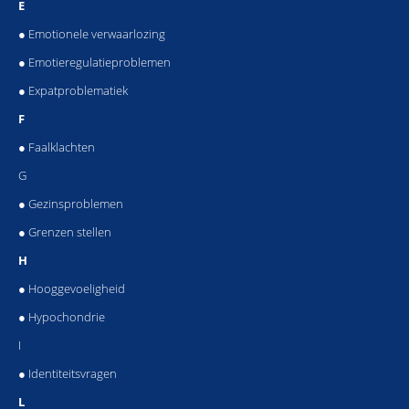
E
● Emotionele verwaarlozing
● Emotieregulatieproblemen
● Expatproblematiek
F
● Faalklachten
G
● Gezinsproblemen
● Grenzen stellen
H
● Hooggevoeligheid
● Hypochondrie
I
● Identiteitsvragen
L