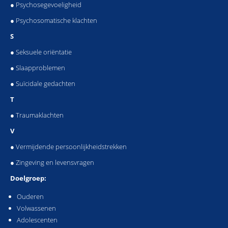
● Psychosegevoeligheid
● Psychosomatische klachten
S
● Seksuele oriëntatie
● Slaapproblemen
● Suïcidale gedachten
T
● Traumaklachten
V
● Vermijdende persoonlijkheidstrekken
● Zingeving en levensvragen
Doelgro
ep:
Ouderen
Volwassenen
Adolescenten