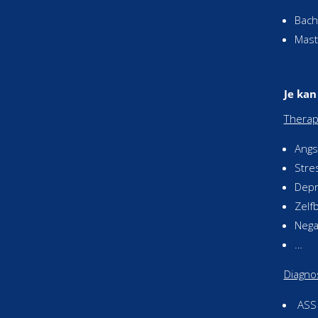
Bach
Mast
Je kan
Therap
Angs
Stre
Depr
Zelf
Nega
…
Diagno
ASS