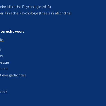
elor Klinische Psychologie (VUB)
er Klinische Psychologie (thesis in afronding)
 terecht voor:
ie:
t
ss
essie
beeld
tieve gedachten
stiek