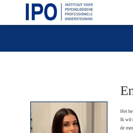
En
Het he
Ik wil
de mee