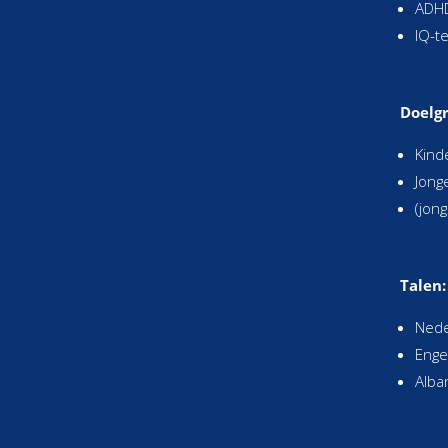
ADH
IQ-t
Doelg
Kind
Jong
(jon
Talen:
Nede
Enge
Alba