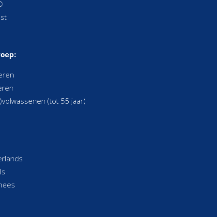
D
est
ro
ep:
eren
eren
g)volwassenen (tot 55 jaar)
rlands
ls
nees