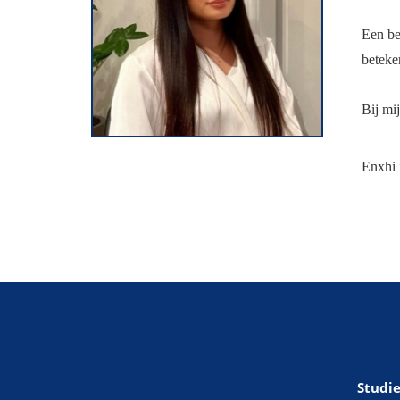
Een bel
beteken
Bij mi
Enxhi i
Studie