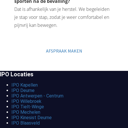
sporten na de bevalling?
Dat is afhankelijk van je herstel. We begeleiden
je stap voor stap, zodat je weer comfortabel en
pijnvrij kan bewegen.
AFSPRAAK MAKEN
IPO Locaties
IPO Kapellen
IPO Deurne
IPO Antwerpen - Centrum
IPO Willebroek
IPO Tielt-Winge
IPO Mechelen
IPO Kinesist Deurne
IPO Blaasveld