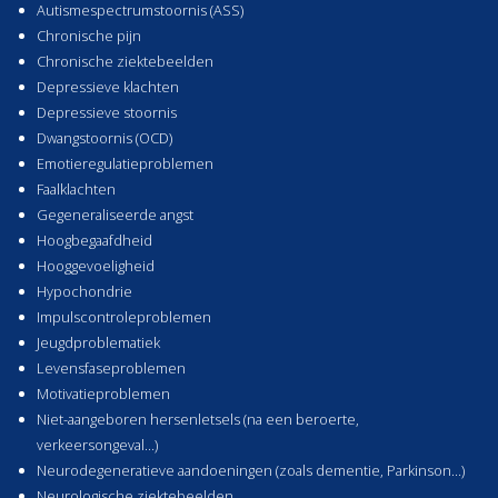
Autismespectrumstoornis (ASS)
Chronische pijn
Chronische ziektebeelden
Depressieve klachten
Depressieve stoornis
Dwangstoornis (OCD)
Emotieregulatieproblemen
Faalklachten
Gegeneraliseerde angst
Hoogbegaafdheid
Hooggevoeligheid
Hypochondrie
Impulscontroleproblemen
Jeugdproblematiek
Levensfaseproblemen
Motivatieproblemen
Niet-aangeboren hersenletsels (na een beroerte,
verkeersongeval…)
Neurodegeneratieve aandoeningen (zoals dementie, Parkinson…)
Neurologische ziektebeelden