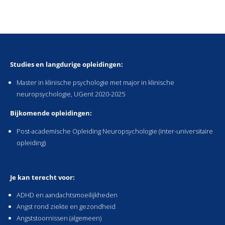
Studies en langdurige opleidingen:
Master in klinische psychologie met major in klinische
neuropsychologie, UGent 2020-2025
Bijkomende opleidingen:
Post-academische Opleiding Neuropsychologie (inter-universitaire
opleiding)
Je kan terecht voor:
ADHD en aandachtsmoeilijkheden
Angst rond ziekte en gezondheid
Angststoornissen (algemeen)