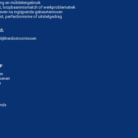
ing en middelengebruik
t, loopbaanmismatch of werkproblematiek
leven na ingrijpende gebeurtenissen
st, perfectionisme of uitstelgedrag
ek
lijkheidsstoornissen
p:
en
senen
n
ands