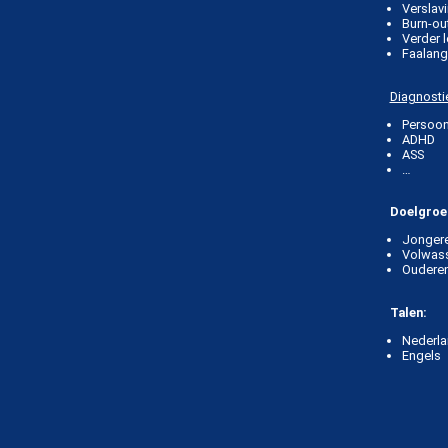
Verslav
Burn-ou
Verder 
Faalang
Diagnosti
Persoon
ADHD
ASS
…
Doelgro
e
Jonger
Volwas
Oudere
Talen:
Nederl
Engels