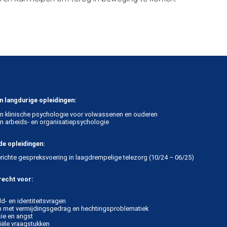
n langdurige opleidingen:
in klinische psychologie voor volwassenen en ouderen
in arbeids- en organisatiepsychologie
e opleidingen:
erichte gespreksvoering in laagdrempelige telezorg (10/24 – 06/25)
recht voor:
ld- en identiteitsvragen
met vermijdingsgedrag en hechtingsproblematiek
ie en angst
tiële vraagstukken