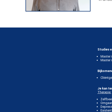
Studies e
Master 
Master 
Bijkomend
Cliëntg
Je kan te
Therapie:
Zelfbee
Omgaan 
Depress
Existen