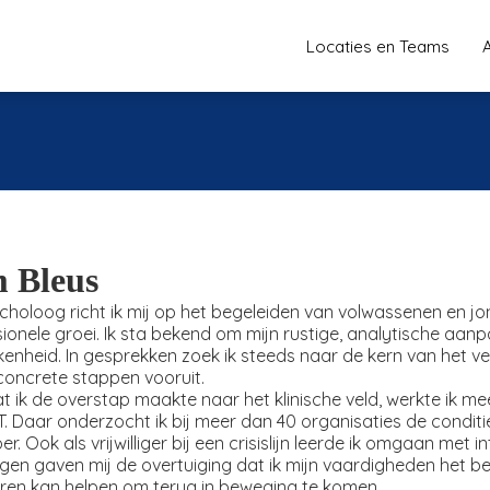
Locaties en Teams
 Bleus
choloog richt ik mij op het begeleiden van volwassenen en j
ionele groei. Ik sta bekend om mijn rustige, analytische aa
enheid. In gesprekken zoek ik steeds naar de kern van het v
concrete stappen vooruit.
 ik de overstap maakte naar het klinische veld, werkte ik mee
T. Daar onderzocht ik bij meer dan 40 organisaties de conditi
er. Ook als vrijwilliger bij een crisislijn leerde ik omgaan met
gen gaven mij de overtuiging dat ik mijn vaardigheden het bes
eren kan helpen om terug in beweging te komen.