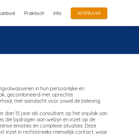
Aanbod
Praktisch
Info
AFSPRAAK
ongvolwassenen in hun persoonlijke en
npak, gecombineerd met oprechte
erhaal, met aandacht voor zowel de beleving
r dan 15 jaar als consultant op het snijvlak van
es die bijdragen aan welzijn en inzet op de
 intense emoties en complexe situaties. Deze
t inzet in rechtstreeks menselijk contact, waar