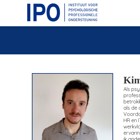
Kim
Als psy
profess
betrokk
als de 
Voordat
HR en I
werkvlo
ervarin
ik and