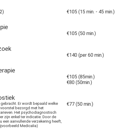
2)
€105 (15 min. - 45 min.)
pie
€105 (50 min.)
zoek
€140 (per 60 min.)
erapie
€105 (85min.)
€80 (50min.)
ostiek
t gebracht. Er wordt bepaald welke
€77 (50 min.)
 voorstel bezorgd met het
 tarieven. Het psychodiagnostisch
r zijn enkel ter indicatie. Door de
 u een aanvullende verzekering heeft,
ijvoorbeeld Medicalia)