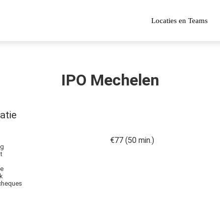
Locaties en Teams
IPO Mechelen
atie
€77 (50 min.)
lg
t
ie
k
cheques