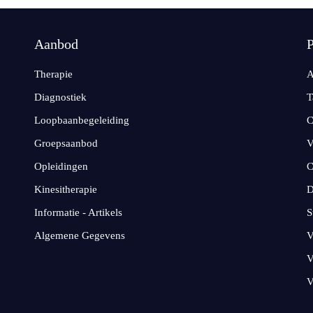
Aanbod
P
Therapie
A
Diagnostiek
T
Loopbaanbegeleiding
C
Groepsaanbod
V
Opleidingen
C
Kinesitherapie
D
Informatie - Artikels
S
Algemene Gegevens
V
V
V