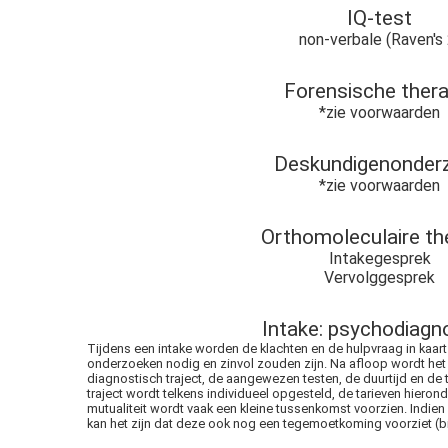
IQ-test
non-verbale (Raven's 
Forensische thera
*zie voorwaarden
Deskundigenonder
*zie voorwaarden
Orthomoleculaire th
Intakegesprek
Vervolggesprek
Intake: psychodiagn
Tijdens een intake worden de klachten en de hulpvraag in kaar
onderzoeken nodig en zinvol zouden zijn. Na afloop wordt het
diagnostisch traject, de aangewezen testen, de duurtijd en de
traject wordt telkens individueel opgesteld, de tarieven hieronde
mutualiteit wordt vaak een kleine tussenkomst voorzien. Indien
kan het zijn dat deze ook nog een tegemoetkoming voorziet (b