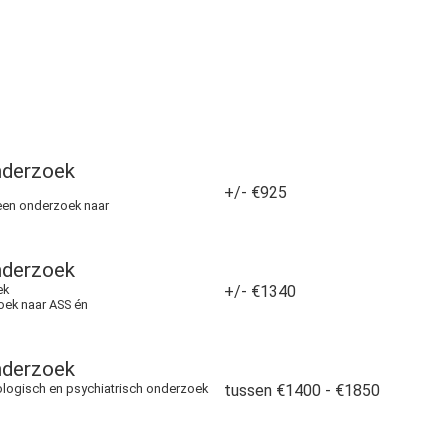
nderzoek
+/- €925
een onderzoek naar
nderzoek
ek
+/- €1340
oek naar ASS én
nderzoek
hologisch en psychiatrisch onderzoek
tussen €1400 - €1850