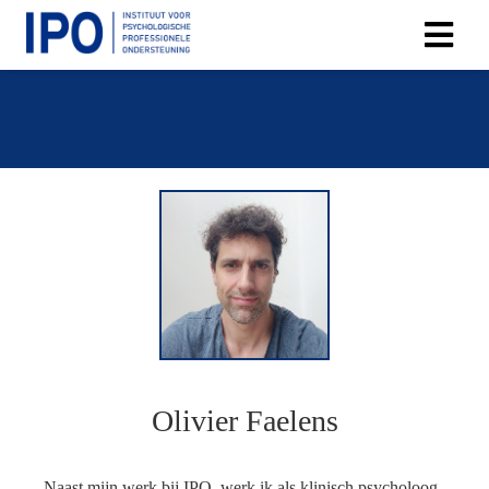
Olivier Faelens
Naast mijn werk bij IPO, werk ik als klinisch psycholoog