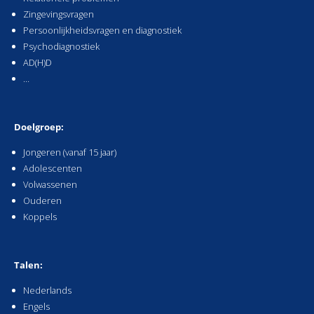
Zingevingsvragen
Persoonlijkheidsvragen en diagnostiek
Psychodiagnostiek
AD(H)D
…
Doelgro
ep:
Jongeren (vanaf 15 jaar)
Adolescenten
Volwassenen
Ouderen
Koppels
Talen:
Nederlands
Engels