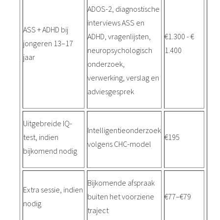
ADOS-2, diagnostische
interviews ASS en
ASS + ADHD bij
ADHD, vragenlijsten,
€1.300 - €
jongeren 13–17
neuropsychologisch
1.400
jaar
onderzoek,
verwerking, verslag en
adviesgesprek
Uitgebreide IQ-
Intelligentieonderzoek
test, indien
€195
volgens CHC-model
bijkomend nodig
Bijkomende afspraak
Extra sessie, indien
buiten het voorziene
€77–€79
nodig
traject