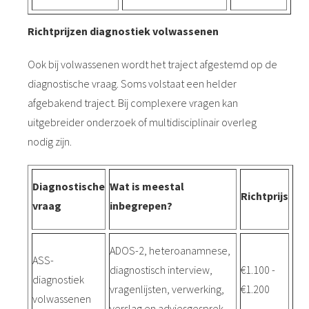
Richtprijzen diagnostiek volwassenen
Ook bij volwassenen wordt het traject afgestemd op de
diagnostische vraag. Soms volstaat een helder
afgebakend traject. Bij complexere vragen kan
uitgebreider onderzoek of multidisciplinair overleg
nodig zijn.
Diagnostische
Wat is meestal
Richtprijs
vraag
inbegrepen?
ADOS-2, heteroanamnese,
ASS-
diagnostisch interview,
€1.100 -
diagnostiek
vragenlijsten, verwerking,
€1.200
volwassenen
verslag en adviesgesprek