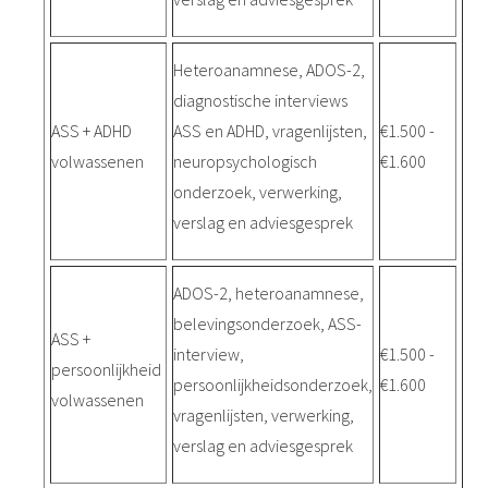
Heteroanamnese, ADOS-2,
diagnostische interviews
ASS + ADHD
ASS en ADHD, vragenlijsten,
€1.500 -
volwassenen
neuropsychologisch
€1.600
onderzoek, verwerking,
verslag en adviesgesprek
ADOS-2, heteroanamnese,
belevingsonderzoek, ASS-
ASS +
interview,
€1.500 -
persoonlijkheid
persoonlijkheidsonderzoek,
€1.600
volwassenen
vragenlijsten, verwerking,
verslag en adviesgesprek