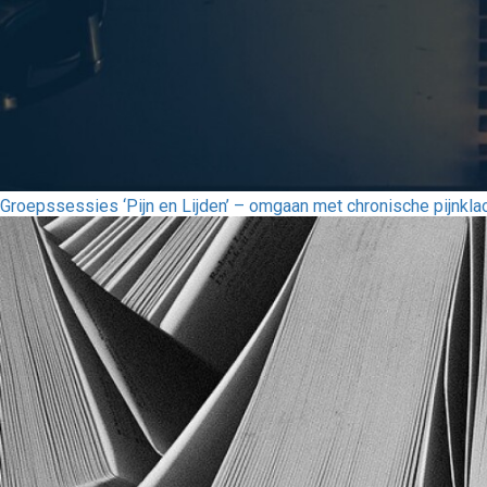
Groepssessies ‘Pijn en Lijden’ – omgaan met chronische pijnkla