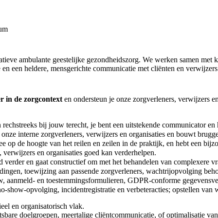
rum
itatieve ambulante geestelijke gezondheidszorg. We werken samen met kl
e en een heldere, mensgerichte communicatie met cliënten en verwijzers
r in de zorgcontext
en ondersteun je onze zorgverleners, verwijzers en
rechstreeks bij jouw terecht, je bent een uitstekende communicator en
, onze interne zorgverleners, verwijzers en organisaties en bouwt brugg
ee op de hoogte van het reilen en zeilen in de praktijk, en hebt een bij
, verwijzers en organisaties goed kan verderhelpen.
oed verder en gaat constructief om met het behandelen van complexere v
dingen, toewijzing aan passende zorgverleners, wachtrijopvolging beho
ouw, aanmeld- en toestemmingsformulieren, GDPR‑conforme gegevensv
‑show‑opvolging, incidentregistratie en verbeteracties; opstellen van 
eel en organisatorisch vlak.
etsbare doelgroepen, meertalige cliëntcommunicatie, of optimalisatie va