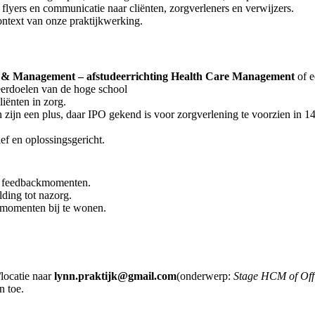
, flyers en communicatie naar cliënten, zorgverleners en verwijzers.
ontext van onze praktijkwerking.
tie & Management – afstudeerrichting Health Care Management
of e
eerdoelen van de hoge school
liënten in zorg.
 zijn een plus, daar IPO gekend is voor zorgverlening te voorzien in 14
ef en oplossingsgericht.
e feedbackmomenten.
ding tot nazorg.
gmomenten bij te wonen.
locatie naar
lynn.praktijk@gmail.com
(onderwerp:
Stage HCM of Of
n toe.