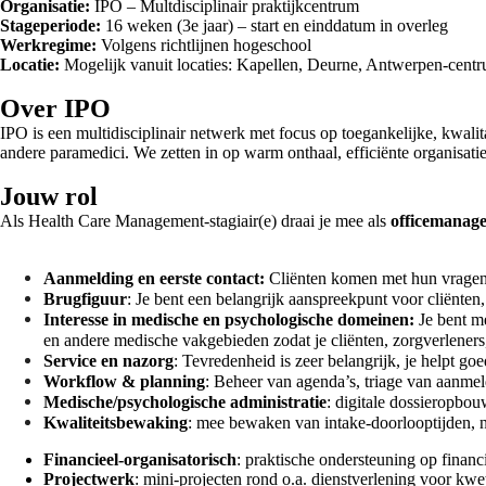
Organisatie:
IPO – Multdisciplinair praktijkcentrum
Stageperiode:
16 weken (3e jaar) – start en einddatum in overleg
Werkregime:
Volgens richtlijnen hogeschool
Locatie:
Mogelijk vanuit locaties: Kapellen, Deurne, Antwerpen-cent
Over IPO
IPO is een multidisciplinair netwerk met focus op toegankelijke, kwal
andere paramedici. We zetten in op warm onthaal, efficiënte organisati
Jouw rol
Als Health Care Management‑stagiair(e) draai je mee als
officemanage
Aanmelding en eerste contact:
Cliënten komen met hun vragen 
Brugfiguur
: Je bent een belangrijk aanspreekpunt voor cliënten
Interesse in medische en psychologische domeinen:
Je bent m
en andere medische vakgebieden zodat je cliënten, zorgverleners
Service en nazorg
: Tevredenheid is zeer belangrijk, je helpt g
Workflow & planning
: Beheer van agenda’s, triage van aanmel
Medische/psychologische administratie
: digitale dossieropb
Kwaliteitsbewaking
: mee bewaken van intake‑doorlooptijden, no
Financieel-organisatorisch
: praktische ondersteuning op financi
Projectwerk
: mini‑projecten rond o.a. dienstverlening voor kw