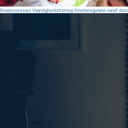
Groepssessies Vaardigheidstraining Emotieregulatie vanaf do