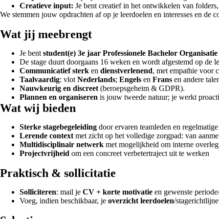
Creatieve input:
Je bent creatief in het ontwikkelen van folders
We stemmen jouw opdrachten af op je leerdoelen en interesses en de c
Wat jij meebrengt
Je bent
student(e) 3e jaar Professionele Bachelor Organisa
De stage duurt doorgaans 16 weken en wordt afgestemd op de l
Communicatief sterk
en
dienstverlenend
, met empathie voor c
Taalvaardig
: vlot
Nederlands
;
Engels
en
Frans
en andere talen
Nauwkeurig en discreet
(beroepsgeheim & GDPR).
Plannen en organiseren
is jouw tweede natuur; je werkt proacti
Wat wij bieden
Sterke stagebegeleiding
door ervaren teamleden en regelmatig
Lerende context
met zicht op het volledige zorgpad: van aanmel
Multidisciplinair netwerk
met mogelijkheid om interne overle
Projectvrijheid
om een concreet verbetertraject uit te werken
Praktisch & sollicitatie
Solliciteren
: mail je
CV + korte motivatie
en gewenste periode/
Voeg, indien beschikbaar, je
overzicht leerdoelen
/stagerichtlijne